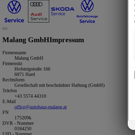
Malang GmbH
Impressum
Firmenname
Malang GmbH
Firmensitz
Hofsteigstraße 166
6971
Hard
Rechtsform
Gesellschaft mit beschränkter Haftung (GmbH)
Telefon
+43 5574 44310
E-Mail
office@autohaus-malang.at
FN
175209k
DVR - Nummer
0184250
UID - Nummer