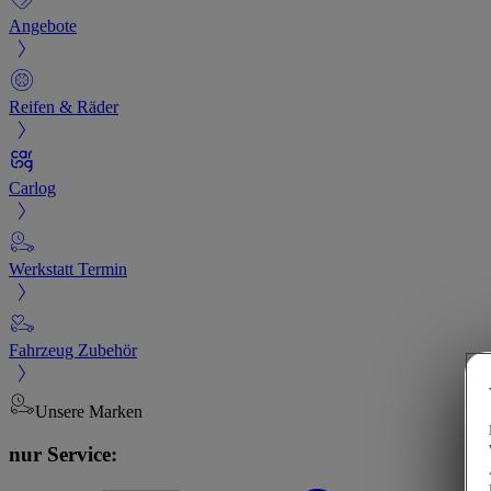
Angebote
Reifen & Räder
Carlog
Werkstatt Termin
Fahrzeug Zubehör
Unsere Marken
nur Service: